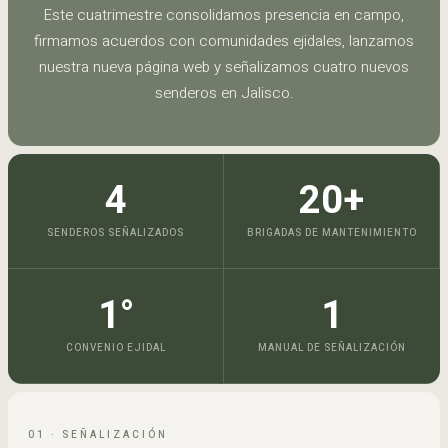
Este cuatrimestre consolidamos presencia en campo,
Primer Cuatrimestre
firmamos acuerdos con comunidades ejidales, lanzamos
2026
nuestra nueva página web y señalizamos cuatro nuevos
senderos en Jalisco.
Carta de avance y agradecimiento · Enero — Abril 2026
4
20+
SENDEROS SEÑALIZADOS
BRIGADAS DE MANTENIMIENTO
1°
1
CONVENIO EJIDAL
MANUAL DE SEÑALIZACIÓN
01 · SEÑALIZACIÓN